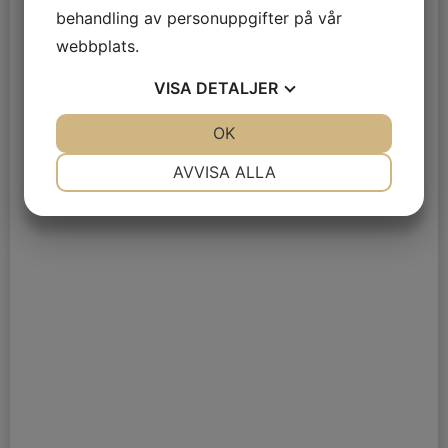
behandling av personuppgifter på vår
webbplats.
VISA
DETALJER
JA
NEJ
OK
JA
NEJ
NÖDVÄNDIG
INSTÄLLNINGAR
AVVISA ALLA
JA
NEJ
JA
NEJ
MARKNADSFÖRING
STATISTIK