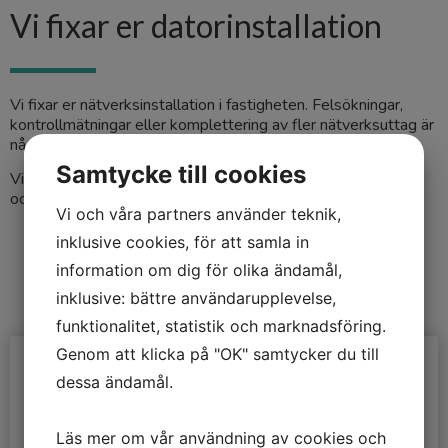
Vi fixar er datorinstallation
Vi fixar er nätverksinstallation i fastigheten. Felsökningar,
kontrollmätningar eller komplettering av fler nätverksuttag är
något av det vi hjälper våra kunder med.
Samtycke till cookies
Vi har mycket erfarenhet av nätverksinstallationer (Cat6+)
och kan även erbjuda extern konsultering för fiberarbeten.
Vi och våra partners använder teknik,
inklusive cookies, för att samla in
information om dig för olika ändamål,
inklusive: bättre användarupplevelse,
funktionalitet, statistik och marknadsföring.
Genom att klicka på "OK" samtycker du till
dessa ändamål.
Läs mer om vår användning av cookies och